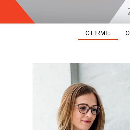
O FIRMIE
O