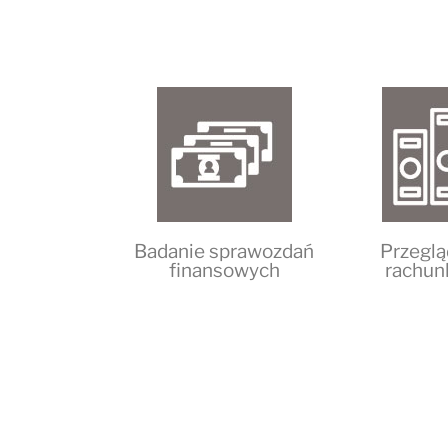
Badanie sprawozdań
Przeglą
finansowych
rachun