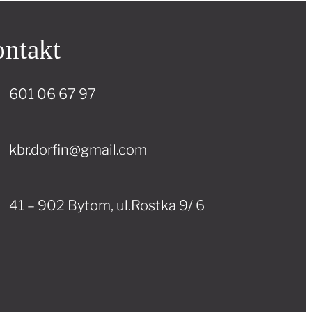
ntakt
601 06 67 97
kbr.dorfin@gmail.com
41 – 902 Bytom, ul.Rostka 9/ 6