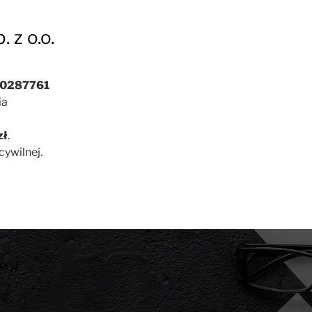
 z o.o.
0287761
ia
zł
.
ywilnej.