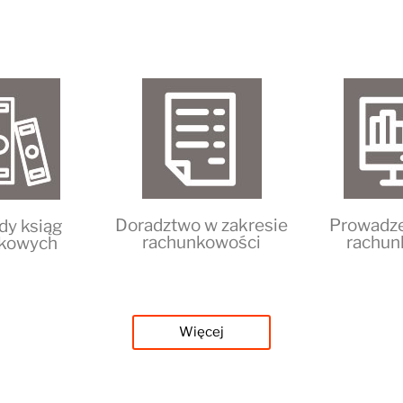
Doradztwo w zakresie
Prowadze
dy ksiąg
rachunkowości
rachun
kowych
Więcej